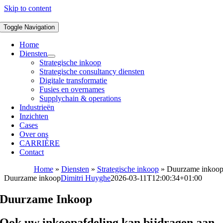
Skip to content
Toggle Navigation
Home
Diensten
Strategische inkoop
Strategische consultancy diensten
Digitale transformatie
Fusies en overnames
Supplychain & operations
Industrieën
Inzichten
Cases
Over ons
CARRIÈRE
Contact
Home
»
Diensten
»
Strategische inkoop
»
Duurzame inkoo
Duurzame inkoop
Dimitri Huyghe
2026-03-11T12:00:34+01:00
Duurzame Inkoop
Ook uw inkoopafdeling kan bijdragen aan