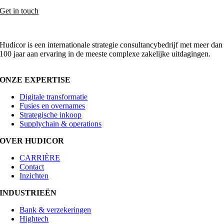
Get in touch
Hudicor is een internationale strategie consultancybedrijf met meer dan
100 jaar aan ervaring in de meeste complexe zakelijke uitdagingen.
ONZE EXPERTISE
Digitale transformatie
Fusies en overnames
Strategische inkoop
Supplychain & operations
OVER HUDICOR
CARRIÈRE
Contact
Inzichten
INDUSTRIEËN
Bank & verzekeringen
Hightech