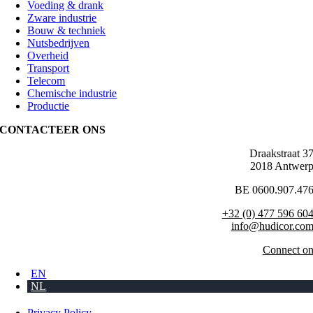
Voeding & drank
Zware industrie
Bouw & techniek
Nutsbedrijven
Overheid
Transport
Telecom
Chemische industrie
Productie
CONTACTEER ONS
Draakstraat 3
2018 Antwer
BE 0600.907.47
+32 (0) 477 596 60
info@hudicor.co
Connect o
EN
NL
Privacy Policy