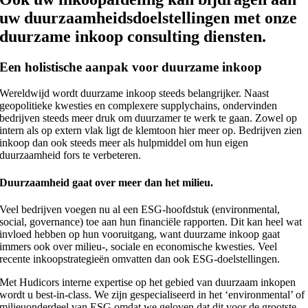
uw duurzaamheidsdoelstellingen met onze
duurzame inkoop consulting diensten.
Een holistische aanpak voor duurzame inkoop
Wereldwijd wordt duurzame inkoop steeds belangrijker. Naast
geopolitieke kwesties en complexere supplychains, ondervinden
bedrijven steeds meer druk om duurzamer te werk te gaan. Zowel op
intern als op extern vlak ligt de klemtoon hier meer op. Bedrijven zien
inkoop dan ook steeds meer als hulpmiddel om hun eigen
duurzaamheid fors te verbeteren.
Duurzaamheid gaat over meer dan het milieu.
Veel bedrijven voegen nu al een ESG-hoofdstuk (environmental,
social, governance) toe aan hun financiële rapporten. Dit kan heel wat
invloed hebben op hun vooruitgang, want duurzame inkoop gaat
immers ook over milieu-, sociale en economische kwesties. Veel
recente inkoopstrategieën omvatten dan ook ESG-doelstellingen.
Met Hudicors interne expertise op het gebied van duurzaam inkopen
wordt u best-in-class. We zijn gespecialiseerd in het ‘environmental’ of
milieuonderdeel van ESG omdat we geloven dat dit voor de grootste